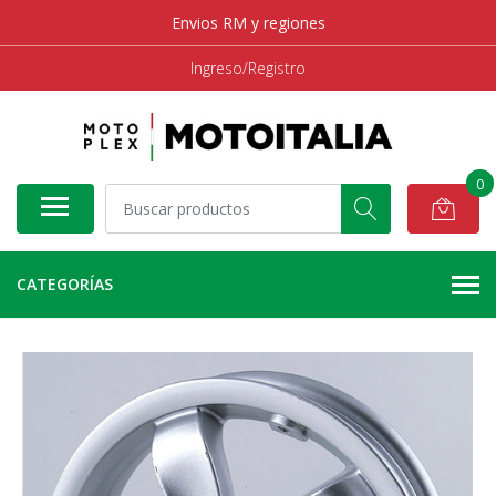
Envios RM y regiones
Ingreso/Registro
0
CATEGORÍAS