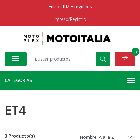
Envios RM y regiones
Ingreso/Registro
0
CATEGORÍAS
ET4
3 Producto(s)