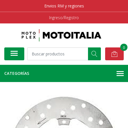
Envios RM y regiones
Ingreso/Registro
0
CATEGORÍAS