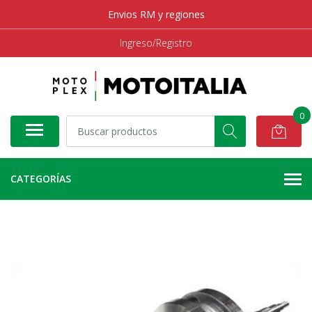
Envios RM y regiones
Ingreso/Registro
0
CATEGORÍAS