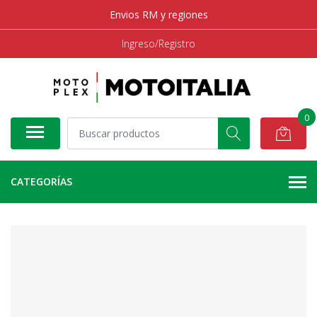
Envios RM y regiones
Ingreso/Registro
0
CATEGORÍAS