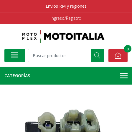
Envios RM y regiones
Ingreso/Registro
0
CATEGORÍAS