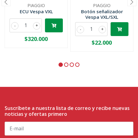
PIAGGIO
PIAGGIO
ECU Vespa VXL
Botón señalizador
Vespa VXL/SXL
-
+
-
+
$320.000
$22.000
Suscríbete a nuestra lista de correo y recibe nuevas
noticias y ofertas primero