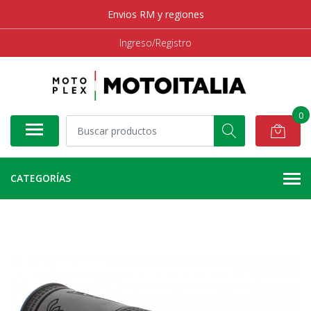
Envios RM y regiones
Ingreso/Registro
0
CATEGORÍAS