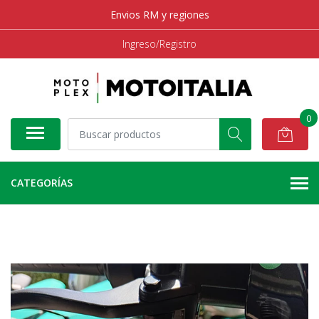
Envios RM y regiones
Ingreso/Registro
0
CATEGORÍAS