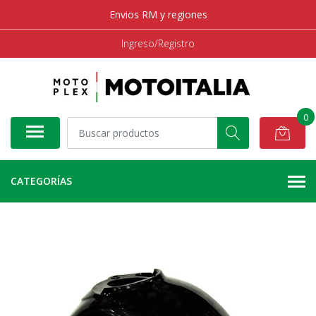
Envios RM y regiones
Ingreso/Registro
0
CATEGORÍAS