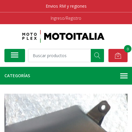
Envios RM y regiones
Ingreso/Registro
0
CATEGORÍAS