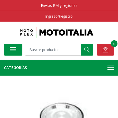
Envios RM y regiones
Ingreso/Registro
0
CATEGORÍAS