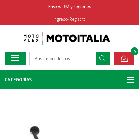
Envios RM y regiones
Ingreso/Registro
0
CATEGORÍAS