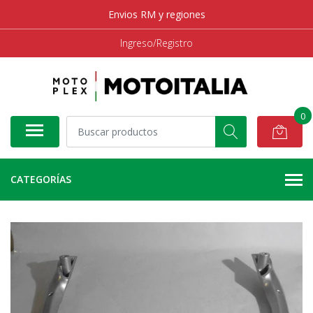
Envios RM y regiones
Ingreso/Registro
0
CATEGORÍAS