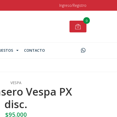
Ingreso/Registro
0
UESTOS
CONTACTO
VESPA
asero Vespa PX
disc.
$95.000