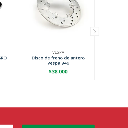
VESPA
GRO
Disco de freno delantero
CORREA 
Vespa 946
$38.000
-
+
-