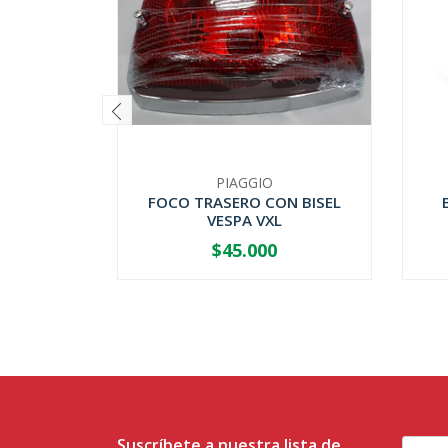
PIAGGIO
FOCO TRASERO CON BISEL
VESPA VXL
$45.000
-
+
-
Suscríbete a nuestra lista de