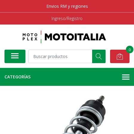
Envios RM y regiones
Ingreso/Registro
0
CATEGORÍAS