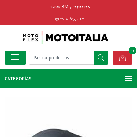
Envios RM y regiones
Ingreso/Registro
0
CATEGORÍAS