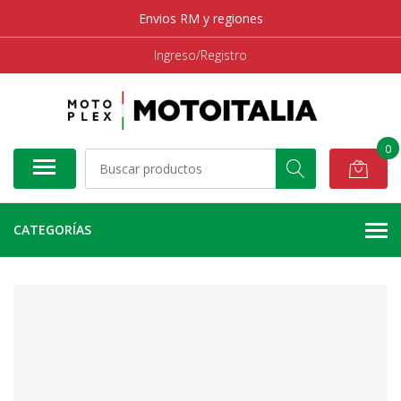
Envios RM y regiones
Ingreso/Registro
0
CATEGORÍAS