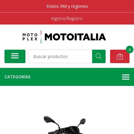
Envios RM y regiones
Ingreso/Registro
0
CATEGORÍAS