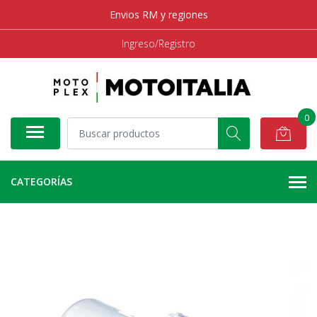
Envios RM y regiones
Ingreso/Registro
0
CATEGORÍAS