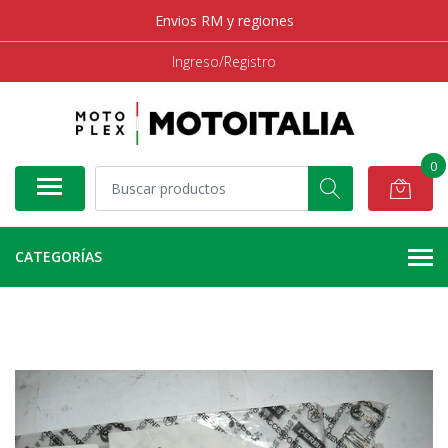
Envios RM y regiones
Ingreso/Registro
0
CATEGORÍAS