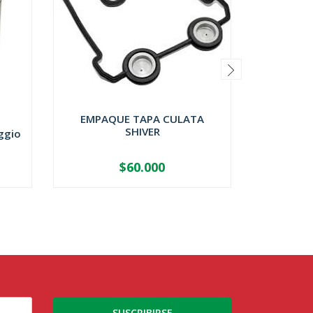
EMPAQUE TAPA CULATA
SHIVER
ggio
LLAVE
$60.000
-
+
-
SUSCRIBIRSE