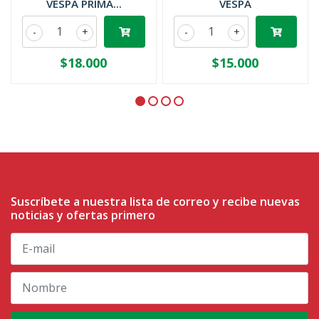
VESPA PRIMA...
VESPA
-
+
-
+
$18.000
$15.000
Suscríbete a nuestra lista de correo y recibe nuevas
noticias y ofertas primero