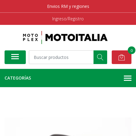
Envios RM y regiones
Ingreso/Registro
0
CATEGORÍAS