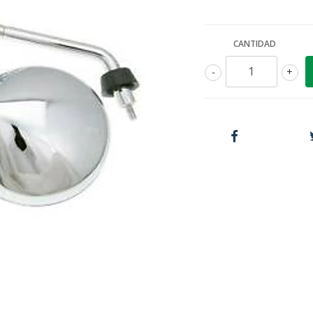
CANTIDAD
-
+