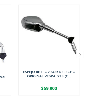
ESPEJO RETROVISOR DERECHO
ORIGINAL VESPA GTS (C...
 VXL
CU
$59.900
-
+
-