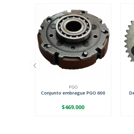
PGO
Conjunto embrague PGO 600
D
$469.000
-
+
-