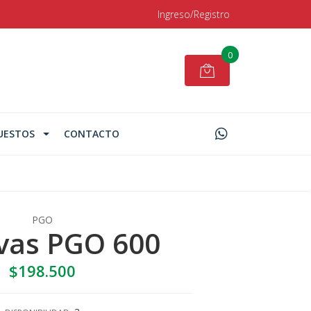
Ingreso/Registro
0
UESTOS
CONTACTO
PGO
evas PGO 600
$198.500