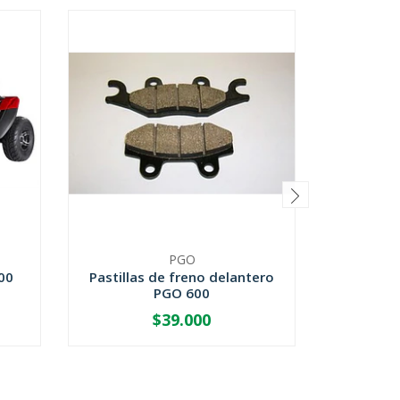
PGO
00
Pastillas de freno delantero
Termina
PGO 600
$39.000
-
+
-