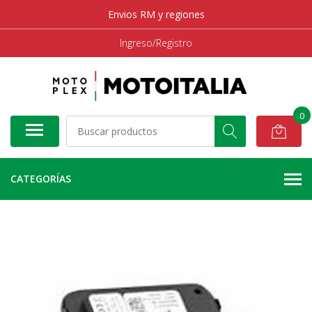
Envios RM y regiones
Ingreso/Registro
0
CATEGORÍAS