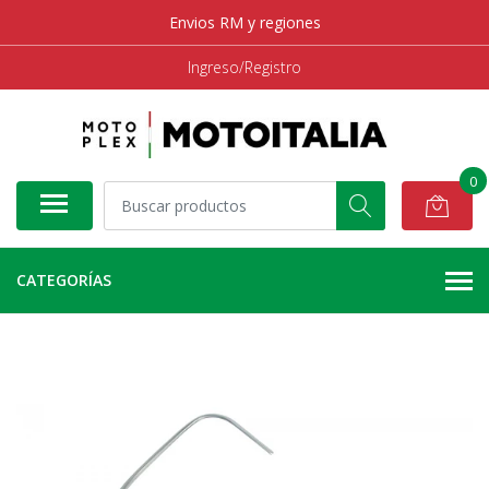
Envios RM y regiones
Ingreso/Registro
0
CATEGORÍAS